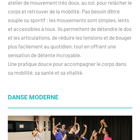
atelier de mouvement très doux, au sol, pour relâcher le
corps et retrouver de la mobilité. Pas besoin d’être
souple ou sportif : les mouvements sont simples, lents
et accessibles à tous. Ils permettent de détendre le dos
et les articulations, de réduire les tensions et de bouger
plus facilement au quotidien, tout en offrant une
sensation de détente incroyable.
Une pratique douce pour accompagner le corps dans
sa mobilité, sa santé et sa vitalité.
DANSE MODERNE