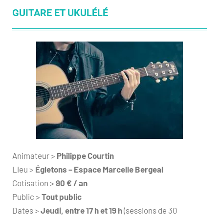
GUITARE ET UKULÉLÉ
Animateur >
Philippe Courtin
Lieu >
Égletons – Espace Marcelle Bergeal
Cotisation >
90 € / an
Public >
Tout public
Dates >
Jeudi, entre 17 h et 19 h
(sessions de 30